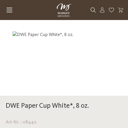
Zum Hauptinhalt springen
Du hast 0
Bildergalerie überspringen
DWE Paper Cup White*, 8 oz.
Art-Nr. : 08440