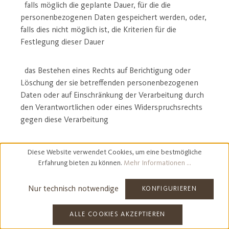
falls möglich die geplante Dauer, für die die
personenbezogenen Daten gespeichert werden, oder,
falls dies nicht möglich ist, die Kriterien für die
Festlegung dieser Dauer
das Bestehen eines Rechts auf Berichtigung oder
Löschung der sie betreffenden personenbezogenen
Daten oder auf Einschränkung der Verarbeitung durch
den Verantwortlichen oder eines Widerspruchsrechts
gegen diese Verarbeitung
das Bestehen eines Beschwerderechts bei einer
Diese Website verwendet Cookies, um eine bestmögliche
Aufsichtsbehörde
Erfahrung bieten zu können.
Mehr Informationen ...
Nur technisch notwendige
wenn die personenbezogenen Daten nicht bei der
KONFIGURIEREN
betroffenen Person erhoben werden: Alle verfügbaren
Informationen über die Herkunft der Daten
ALLE COOKIES AKZEPTIEREN