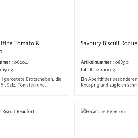
ttine Tomato &
Savoury Biscuit Roque
o
ummer :
06204
Artikelnummer :
08890
x 150 g
Inhalt:
12 x 100 g
ell geröstete Brotscheiben, die
Ein Aperitif der besonderen
nöl, Salz, Tomaten und
Knusprig und zugleich schm
hem Oregano verfeinert
der Zunge, begeistert er du
iese kleinen Häppchen
ausgeprägten Geschmack v
den / Registrieren
Anmelden / Registriere
den Geschmack des
Roquefort. Ein unwiderstehl
rs direkt nach Hause und sind
Genuss für Käseliebhaber, d
 den puren Genuss oder als
Gelegenheit passt und den
g zu Käse und Wurst.
einer einzigartigen Geschma
verwöhnt.