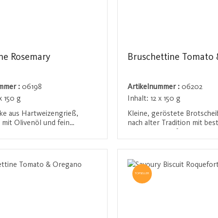
ne Rosemary
Bruschettine Tomato &
ummer :
06198
Artikelnummer :
06202
x 150 g
Inhalt:
12 x 150 g
ke aus Hartweizengrieß,
Kleine, geröstete Brotschei
 mit Olivenöl und fein
nach alter Tradition mit be
enen Rosmarinnadeln. Sie
Olivenöl, Salz, frischen To
 frittiert, sondern kross
aromatischem Basilikum verf
den / Registrieren
Anmelden / Registriere
en und bieten ein typisch
wurden. Diese mediterrane K
nes Aroma - perfekt für den
ist ein idealer Snack für zw
oder eine perfekte Ergänzu
TOPSELLER
Antipasti und leichten
Sommergerichten.