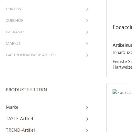
FEINKOST
ZUBEHÖR
Focacc
GETRÄNKE
MARKEN
Artikeln
Inhalt:
12 
GASTRONOMISCHE ARTIKEL
Feinste S
Hartweize
aromatis
Sie sind n
Anmel
knusprig 
und Orega
PRODUKTE FILTERN
mediterra
Marke
TASTE-Artikel
TREND-Artikel