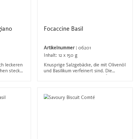
giano
Focaccine Basil
Artikelnummer :
06201
Inhalt:
12 x 150 g
ch leckeren
Knusprige Salzgebäcke, die mit Olivenöl
hen steckt
und Basilikum verfeinert sind. Die
t aus
Kräuter und Gewürze sorgen für einen
nd-Eiern,
mediterranen Geschmack, der ideal zu
n
Anmelden / Registrieren
nem Hauch
einem Glas Wein oder als Snack
fekte Snack
zwischendurch passt.
.