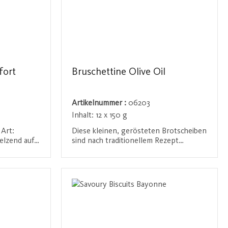
fort
Bruschettine Olive Oil
Artikelnummer :
06203
Inhalt:
12 x 150 g
 Art:
Diese kleinen, gerösteten Brotscheiben
elzend auf
sind nach traditionellem Rezept
rch den
hergestellt und mit bestem Olivenöl
on
und Salz verfeinert. Der perfekte Snack
n
Anmelden / Registrieren
icher
für zwischendurch oder als Basis für
er zu jeder
Bruschetta. Ihre knusprige Textur und
 Gaumen mit
der feine Olivengeschmack machen sie
ckstiefe
ideal als Begleitung zu Käse, Wurst
oder einem Glas Wein.