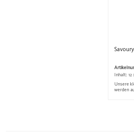
Savoury
Artikeln
Inhalt:
12
Unsere kl
werden au
hergestel
gereifter
Anmel
Mehl, Eie
aus Guéra
für ein b
Geschmack
Textur. I