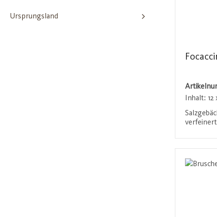
Ursprungsland
Focacci
Artikeln
Inhalt:
12 
Salzgebäc
verfeinert
geschnitt
sind nicht
Anmel
ausgeback
mediterra
Aperitif.