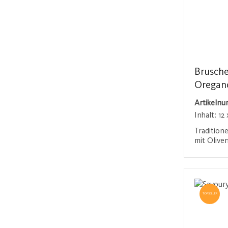
Brusche
Oregan
Artikeln
Inhalt:
12 
Tradition
mit Olive
aromatisc
wurden. D
Anmel
bringen 
Mittelmee
ideal für
TOPSELLER
Begleitun