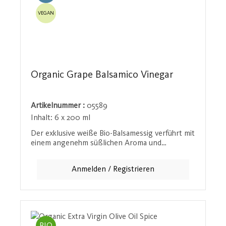
VEGAN
Organic Grape Balsamico Vinegar
Artikelnummer :
05589
Inhalt:
6 x 200 ml
Der exklusive weiße Bio-Balsamessig verführt mit
einem angenehm süßlichen Aroma und
harmoniert hervorragend mit den Noan
Olivenölen. Dieser milde Essig erhält seinen
Anmelden / Registrieren
charakteristischen Geschmack durch die
Beimischung eines eingedickten Traubensaftes
am Ende des Entstehungsprozesses. Ideal für die
Verfeinerung von Salaten, Gemüsegerichten
oder sogar Desserts - dieser Balsamessig bringt
einen Hauch von Luxus in die Küche.