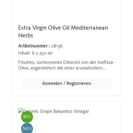
Extra Virgin Olive Oil Mediterranean
Herbs
Artikelnummer :
08136
Inhalt:
6 x 250 ml
Frisches, sortenreines Olivenöl von der Amfissa-
Olive, angereichert mit einer aromatischen
Mischung aus Salbei, Thymian, Rosmarin,
Wacholder, Lorbeer und Zimt. Dieses
Anmelden / Registrieren
hochwertige Olivenöl ist ein Muss für
Feinschmecker, die ihre mediterranen Gerichte
mit besonderen Kräutern und Gewürzen
verfeinern möchten. Eine geschmackliche Reise
in den Mittelmeerraum. Bio-Kontrollstellennr.:
AT-BIO-201
BIO
NEU