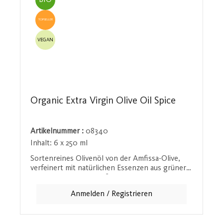
BIO
TOPSELLER
VEGAN
Organic Extra Virgin Olive Oil Spice
Artikelnummer :
08340
Inhalt:
6 x 250 ml
Sortenreines Olivenöl von der Amfissa-Olive,
verfeinert mit natürlichen Essenzen aus grüner
und roter Jalapeno, süßer roter Paprika und dem
exotischen Kubebenpfeffer. Dieses Ã–l bietet
Anmelden / Registrieren
eine aufregende Geschmacksvielfalt und verleiht
jedem Gericht eine feurige Note, die dennoch
fein und ausgewogen bleibt. Ideal für alle, die