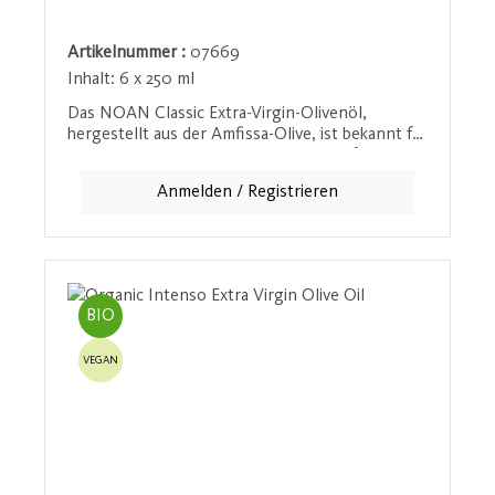
Artikelnummer :
07669
Inhalt:
6 x 250 ml
Das NOAN Classic Extra-Virgin-Olivenöl,
hergestellt aus der Amfissa-Olive, ist bekannt für
seine elegante, mediterrane Note. Verfeinert
mit natürlichem Zitronenaroma aus
Anmelden / Registrieren
sonnengereiften sizilianischen Zitronen, bringt
dieses Olivenöl sommerlichen Genuss in jede
Küche. Ideal zu Salaten, Fischgerichten und
Gemüse - es verleiht jedem Gericht eine frische
Zitrusnote. Bio-Kontrollstellennr.: AT-BIO-201
BIO
VEGAN