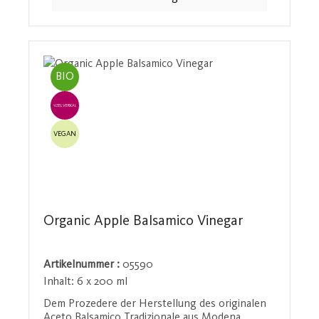
Knoblauch begleitet wird. Ein wahrer Luxus, der
jedes Gericht veredelt und zu einem
unvergesslichen Geschmackserlebnis macht. Bio-
Kontrollstellennr.: AT-BIO-201
BIO
EINZELVERKAUF
VEGAN
Organic Apple Balsamico Vinegar
Artikelnummer :
05590
Inhalt:
6 x 200 ml
Dem Prozedere der Herstellung des originalen
Aceto Balsamico Tradizionale aus Modena