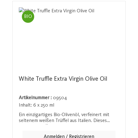
ihrer Küche einen Hauch von Schärfe und
Raffinesse verleihen möchten. Bio-
Kontrollstellennr.: AT-BIO-201
BIO
White Truffle Extra Virgin Olive Oil
Artikelnummer :
09504
Inhalt:
6 x 250 ml
Ein einzigartiges Bio-Olivenöl, verfeinert mit
seltenem weißen Trüffel aus Italien. Dieses
exquisite Trüffelöl bietet ein intensives Aroma,
das von Nuancen von Parmesan, Honig und
Anmelden / Registrieren