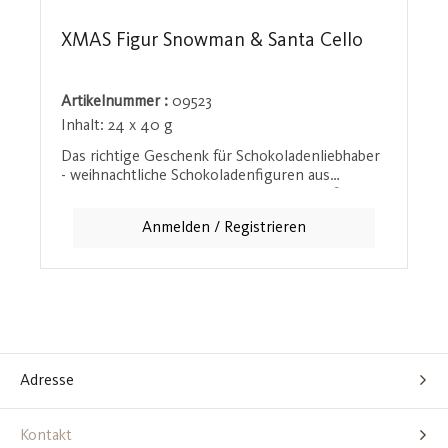
XMAS Figur Snowman & Santa Cello
Artikelnummer :
09523
Inhalt:
24 x 40 g
Das richtige Geschenk für Schokoladenliebhaber
- weihnachtliche Schokoladenfiguren aus
leckerer Milchschokolade. Ob Lebkuchenfiguren
oder Rentiere, diese Schokoladenfiguren sind
Anmelden / Registrieren
der perfekte Genuss für die Weihnachtszeit.
Verpackt in festlichen Geschenksets, sind sie die
ideale Wahl für alle, die zu Weihnachten süße
Freuden verschenken möchten. Hergestellt aus
hochwertiger Milchschokolade, bringen diese
Figuren festliche Stimmung in jede
Weihnachtsfeier.
Adresse
Kontakt