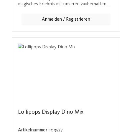
magisches Erlebnis mit unseren zauberhaften
Lollipops in Einhorn- und Drachenmotiven.
Diese farbenfrohen Süßigkeiten sorgen für
Anmelden / Registrieren
leuchtende Kinderaugen und sind ideal für kleine
Abenteurer und Fantasiefans.
Lollipops Display Dino Mix
Artikelnummer :
09527