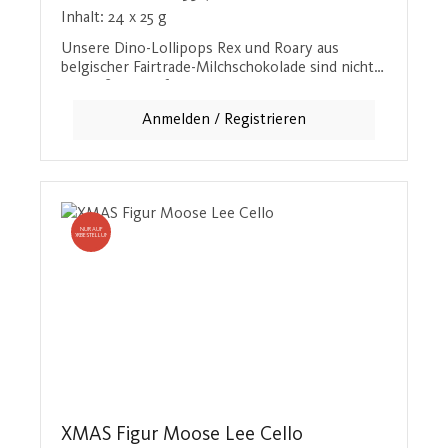
Inhalt:
24 x 25 g
Unsere Dino-Lollipops Rex und Roary aus
belgischer Fairtrade-Milchschokolade sind nicht
nur süß und gefährlich, sondern auch ein echter
Hingucker im attraktiven Dino-Display. Ideal für
Anmelden / Registrieren
Kinder und Schokoladenliebhaber, die etwas
Besonderes suchen.
NUR AUF
VORBESTELLUNG
XMAS Figur Moose Lee Cello