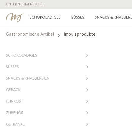
UNTERNEHMENSSEITE
 Hauptinhalt springen
Zur Suche springen
Zur Hauptnavigation springen
SCHOKOLADIGES
SÜSSES
SNACKS & KNABBERE
Gastronomische Artikel
Impulsprodukte
SCHOKOLADIGES
SÜSSES
SNACKS & KNABBEREIEN
GEBÄCK
FEINKOST
ZUBEHÖR
GETRÄNKE