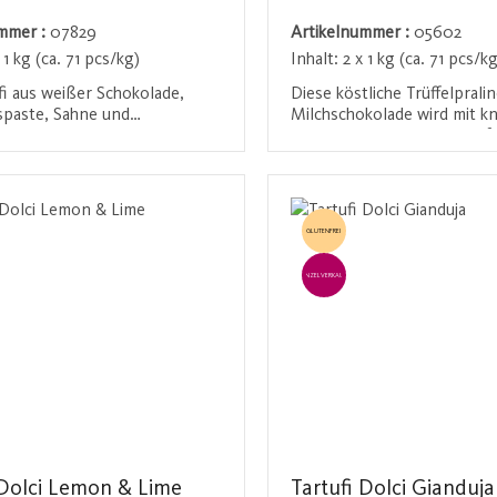
ummer :
07829
Artikelnummer :
05602
 1 kg (ca. 71 pcs/kg)
Inhalt:
2 x 1 kg (ca. 71 pcs/kg
fi aus weißer Schokolade,
Diese köstliche Trüffelprali
paste, Sahne und
Milchschokolade wird mit k
er erinnert an die berühmte
Amaretti und Mandeln verfe
ta und verführt jeden mit
bietet ein einzigartiges
den / Registrieren
Anmelden / Registriere
ichen und cremigen
Geschmackserlebnis. Die zar
. Diese luxuriöse Praline ist
zergeht förmlich auf der Zu
derer Genuss für alle, die
während die Amaretti und M
GLUTENFREI
okolade und cremige
einen angenehmen Crunch 
lieben.
Ideal als süße Belohnung
EINZELVERKAUF
zwischendurch oder als bes
Geschenk.
 Dolci Lemon & Lime
Tartufi Dolci Gianduja