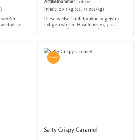
Artikelnummer :
06112
)
Inhalt:
2 x 1 kg (ca. 71 pcs/kg)
s weißer
Diese weiße Trüffelpraline begeistert
 Haselnüssen
mit gerösteten Haselnüssen, 3 %
e
Arabica-Kaffee und einem feinen
ser edlen
Cappuccino-Aroma. Der cremig-milde
n
Anmelden / Registrieren
gessliches
Cappuccino-Geschmack macht diese
Praline zu einem samtigen,
geschmeidigen Genuss, perfekt für
TOPSELLER
Kaffeeliebhaber.
Salty Crispy Caramel