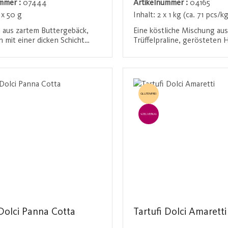
ummer :
07444
Artikelnummer :
04165
 x 50 g
Inhalt:
2 x 1 kg (ca. 71 pcs/kg
 aus zartem Buttergebäck,
Eine köstliche Mischung au
 mit einer dicken Schicht
Trüffelpraline, gerösteten
chtem Karamell und
und dunkler Schokolade. Di
r Schokolade. Diese
harmonische Verbindung die
den / Registrieren
Anmelden / Registriere
ische Kombination sorgt für
Zutaten sorgt für ein unver
s Geschmackserlebnis, das
Geschmackserlebnis.
sen zu einer süßen
GLUTENFREI
g macht.
EINZELVERKAUF
 Dolci Panna Cotta
Tartufi Dolci Amaretti