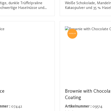
tige, dunkle Trüffelpraline
Weiße Schokolade, Mandeln
ochwertige Haselnüsse und
Kakaopulver und 35 % Hase
koladensorte mit besonders
vereinen sich in dieser Pral
aoanteil. Die Kombination
unvergleichlich feinen
den / Registrieren
Anmelden / Registriere
siver, bitterer Schokolade und
Geschmackserlebnis. Perfek
teten Nüssen sorgt für ein
Genießer.
hes Geschmackserlebnis, das
TOPSELLER
 der Zunge nachklingt.
ice
Brownie with Chocola
Coating
ummer :
07442
Artikelnummer :
09514