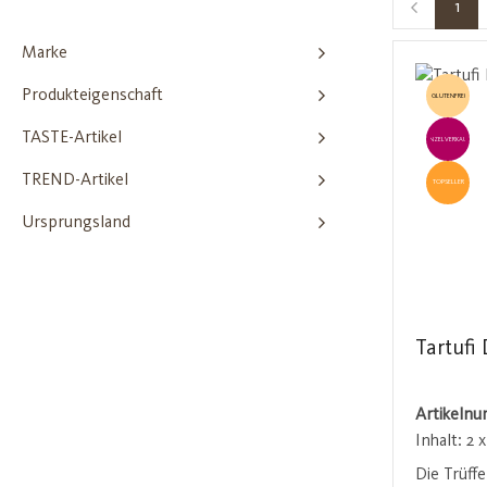
1
Seit
Marke
Produkteigenschaft
GLUTENFREI
TASTE-Artikel
EINZELVERKAUF
TREND-Artikel
TOPSELLER
Ursprungsland
Tartufi 
Artikeln
Inhalt:
2 x
Die Trüffe