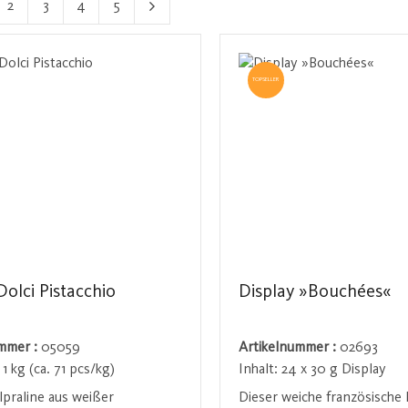
2
3
4
5
e
Seite
Seite
Seite
Seite
TOPSELLER
Dolci Pistacchio
Display »Bouchées«
ummer :
05059
Artikelnummer :
02693
 1 kg (ca. 71 pcs/kg)
Inhalt:
24 x 30 g Display
lpraline aus weißer
Dieser weiche französische