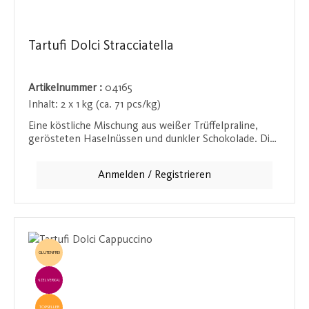
Tartufi Dolci Stracciatella
Artikelnummer :
04165
Inhalt:
2 x 1 kg (ca. 71 pcs/kg)
Eine köstliche Mischung aus weißer Trüffelpraline,
gerösteten Haselnüssen und dunkler Schokolade. Die
harmonische Verbindung dieser edlen Zutaten sorgt
für ein unvergessliches Geschmackserlebnis.
Anmelden / Registrieren
GLUTENFREI
EINZELVERKAUF
TOPSELLER