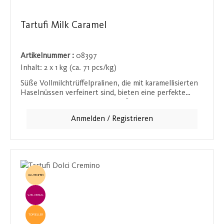
Tartufi Milk Caramel
Artikelnummer :
08397
Inhalt:
2 x 1 kg (ca. 71 pcs/kg)
Süße Vollmilchtrüffelpralinen, die mit karamellisierten
Haselnüssen verfeinert sind, bieten eine perfekte
Balance zwischen der zarten Süße der Schokolade und
dem knackigen Biss der Haselnüsse. Diese Pralinen
Anmelden / Registrieren
sind ein Hochgenuss für alle, die besondere
Schokoladenkreationen schätzen. Ideal zum
Verschenken oder für den eigenen Genussmoment.
GLUTENFREI
EINZELVERKAUF
TOPSELLER