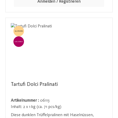
Anmelden / Registrieren
einem idealen Geschenk oder einer kleinen Nascherei
für sich selbst.
GLUTENFREI
EINZELVERKAUF
Tartufi Dolci Pralinati
Artikelnummer :
06113
Inhalt:
2 x 1 kg (ca. 71 pcs/kg)
Diese dunklen Trüffelpralinen mit Haselnüssen,