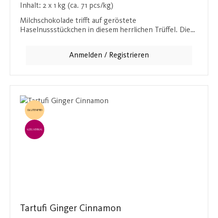
Inhalt:
2 x 1 kg (ca. 71 pcs/kg)
Milchschokolade trifft auf geröstete
Haselnussstückchen in diesem herrlichen Trüffel. Die
cremige Textur und der nussige Geschmack
verschmelzen zu einem unvergleichlichen Erlebnis für
Anmelden / Registrieren
die Sinne.
GLUTENFREI
EINZELVERKAUF
Tartufi Ginger Cinnamon