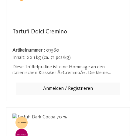
Tartufi Dolci Cremino
Artikelnummer :
07560
Inhalt:
2 x 1 kg (ca. 71 pcs/kg)
Diese Trüffelpraline ist eine Hommage an den
italienischen Klassiker Â»CreminoÂ«. Die kleine
quadratische Schichtnougatpraline ist samtig weich im
Mund und verführt durch ihren intensiven
Anmelden / Registrieren
Haselnussgeschmack. Der feine Schmelz dieser Praline
macht sie zu einem Highlight für alle Liebhaber von
zartem Nougat und edlen Pralinen.
GLUTENFREI
EINZELVERKAUF