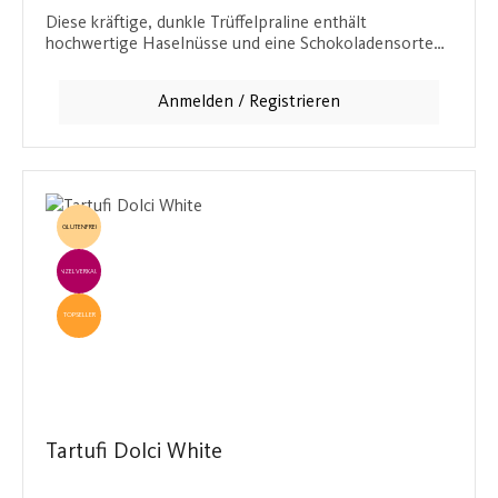
Diese kräftige, dunkle Trüffelpraline enthält
hochwertige Haselnüsse und eine Schokoladensorte
mit besonders hohem Kakaoanteil. Die Kombination
aus intensiver, bitterer Schokolade und den
Anmelden / Registrieren
gerösteten Nüssen sorgt für ein harmonisches
Geschmackserlebnis, das lange auf der Zunge
nachklingt.
GLUTENFREI
EINZELVERKAUF
TOPSELLER
Tartufi Dolci White