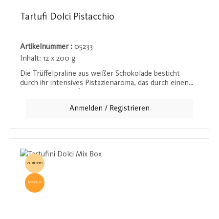
Tartufi Dolci Pistacchio
Artikelnummer :
05233
Inhalt:
12 x 200 g
Die Trüffelpraline aus weißer Schokolade besticht
durch ihr intensives Pistazienaroma, das durch einen
Hauch Vanille perfekt abgerundet wird. Mit einem
Pistazienanteil von 32 % - sowohl als Stückchen als
Anmelden / Registrieren
auch als Creme - ist sie ein wahres Geschmackserlebnis
für alle Pistazienliebhaber. Verpackt in einer eleganten
Geschenkverpackung, eignet sie sich perfekt als edles
Präsent für besondere Anlässe.
GLUTENFREI
TOPSELLER