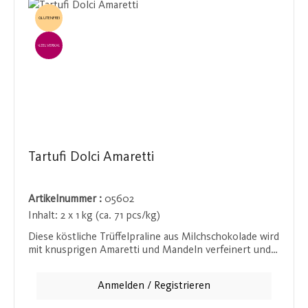
GLUTENFREI
EINZELVERKAUF
Tartufi Dolci Amaretti
Artikelnummer :
05602
Inhalt:
2 x 1 kg (ca. 71 pcs/kg)
Diese köstliche Trüffelpraline aus Milchschokolade wird
mit knusprigen Amaretti und Mandeln verfeinert und
bietet ein einzigartiges Geschmackserlebnis. Die zarte
Praline zergeht förmlich auf der Zunge, während die
Anmelden / Registrieren
Amaretti und Mandeln für einen angenehmen Crunch
sorgen. Ideal als süße Belohnung zwischendurch oder