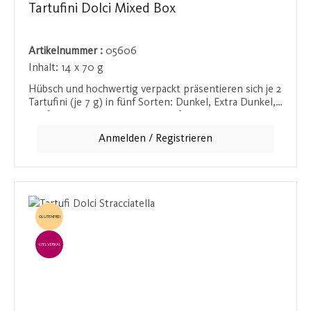
Tartufini Dolci Mixed Box
Artikelnummer :
05606
Inhalt:
14 x 70 g
Hübsch und hochwertig verpackt präsentieren sich je 2
Tartufini (je 7 g) in fünf Sorten: Dunkel, Extra Dunkel,
Weiß, Pistazie und Amaretti. Perfekt als Geschenk oder
zum Selbstgenießen.
Anmelden / Registrieren
GLUTENFREI
EINZELVERKAUF