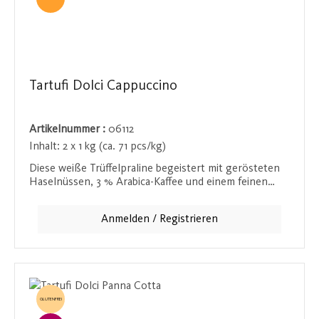
Tartufi Dolci Cappuccino
Artikelnummer :
06112
Inhalt:
2 x 1 kg (ca. 71 pcs/kg)
Diese weiße Trüffelpraline begeistert mit gerösteten
Haselnüssen, 3 % Arabica-Kaffee und einem feinen
Cappuccino-Aroma. Der cremig-milde Cappuccino-
Geschmack macht diese Praline zu einem samtigen,
Anmelden / Registrieren
geschmeidigen Genuss, perfekt für Kaffeeliebhaber.
GLUTENFREI