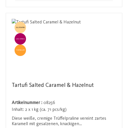
für alle Pistazienliebhaber. Sie eignen sich perfekt als
edles Präsent für besondere Anlässe.
GLUTENFREI
EINZELVERKAUF
TOPSELLER
Tartufi Salted Caramel & Hazelnut
Artikelnummer :
08256
Inhalt:
2 x 1 kg (ca. 71 pcs/kg)
Diese weiße, cremige Trüffelpraline vereint zartes
Karamell mit gesalzenen, knackigen