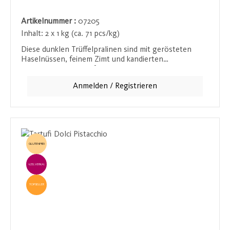
Artikelnummer :
07205
Inhalt:
2 x 1 kg (ca. 71 pcs/kg)
Diese dunklen Trüffelpralinen sind mit gerösteten
Haselnüssen, feinem Zimt und kandierten
Ingwerstückchen verfeinert. Besonders in den
Wintermonaten ist diese Kombination der perfekte
Anmelden / Registrieren
Begleiter zu einer heißen Tasse Tee oder Kaffee. Ein
ideales Geschenk oder eine süße Verführung für die
kalte Jahreszeit.
GLUTENFREI
EINZELVERKAUF
TOPSELLER