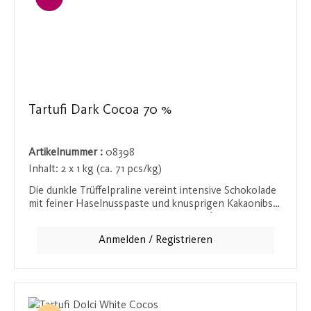
Tartufi Dark Cocoa 70 %
Artikelnummer :
08398
Inhalt:
2 x 1 kg (ca. 71 pcs/kg)
Die dunkle Trüffelpraline vereint intensive Schokolade
mit feiner Haselnusspaste und knusprigen Kakaonibs
(6 %). Die dunkle Schokolade des Tartufos überzeugt
mit einem hohen Kakaoanteil von 70 % und sorgt für
Anmelden / Registrieren
ein kräftiges, herbes Aroma mit tiefem
Schokoladengeschmack. Eine edle Spezialität für alle,
die es besonders schokoladig lieben.