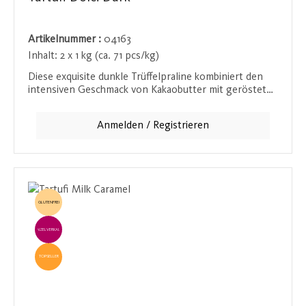
Artikelnummer :
04163
Inhalt:
2 x 1 kg (ca. 71 pcs/kg)
Diese exquisite dunkle Trüffelpraline kombiniert den
intensiven Geschmack von Kakaobutter mit gerösteten
Haselnussstückchen. Der hohe Anteil an Kakaomasse
sorgt für ein kräftiges Schokoladenaroma, das in jedem
Anmelden / Registrieren
Bissen voll zur Geltung kommt. Ein wahrer Genuss für
Schokoladenenthusiasten, die den tiefen und reichen
Geschmack von hochwertiger Schokolade lieben.
GLUTENFREI
EINZELVERKAUF
TOPSELLER