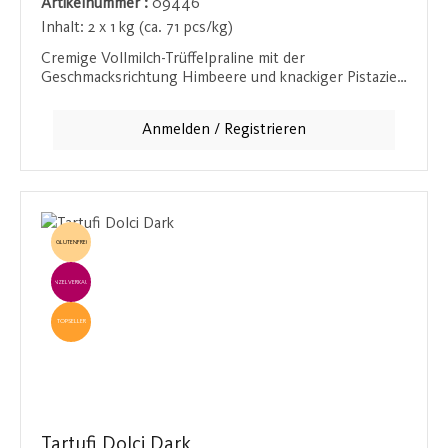
Artikelnummer :
09446
Inhalt:
2 x 1 kg (ca. 71 pcs/kg)
Cremige Vollmilch-Trüffelpraline mit der
Geschmacksrichtung Himbeere und knackiger Pistazie
(31,5 %). Diese Praline verbindet die Frische der
Himbeere mit der nussigen Knusprigkeit der Pistazie
Anmelden / Registrieren
und der Weichheit der Vollmilchschokolade. Ein Genuss
für alle Sinne, der in jedem Bissen überzeugt.
GLUTENFREI
EINZELVERKAUF
TOPSELLER
Tartufi Dolci Dark