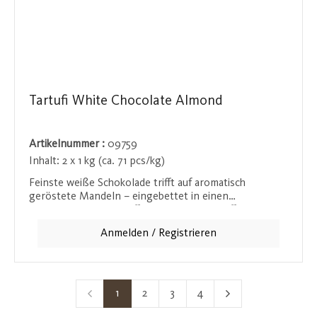
Tartufi White Chocolate Almond
Artikelnummer :
09759
Inhalt:
2 x 1 kg (ca. 71 pcs/kg)
Feinste weiße Schokolade trifft auf aromatisch
geröstete Mandeln – eingebettet in einen
zartschmelzenden Trüffel. Unsere edle Trüffelpraline
vereint cremige Eleganz mit nussiger Raffinesse und
Anmelden / Registrieren
wird stilvoll in einer hochwertigen
Geschenkverpackung präsentiert. Ein Genuss für alle,
die das Besondere schätzen.
1
2
3
4
Seite
Seite
Seite
Seite