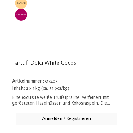
GLUTENFREI
EINZELVERKAUF
Tartufi Dolci White Cocos
Artikelnummer :
07203
Inhalt:
2 x 1 kg (ca. 71 pcs/kg)
Eine exquisite weiße Trüffelpraline, verfeinert mit
gerösteten Haselnüssen und Kokosraspeln. Die
cremige Textur und die süßen, knusprigen
Kokosraspeln verleihen dieser Praline ein
Anmelden / Registrieren
unvergleichliches Geschmackserlebnis, das Ihre Sinne
verführt.