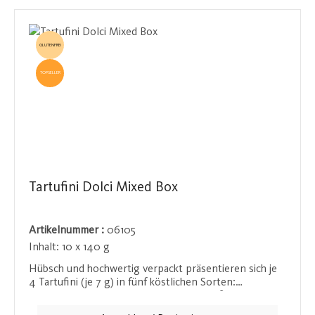
GLUTENFREI
TOPSELLER
Tartufini Dolci Mixed Box
Artikelnummer :
06105
Inhalt:
10 x 140 g
Hübsch und hochwertig verpackt präsentieren sich je
4 Tartufini (je 7 g) in fünf köstlichen Sorten:
Cappuccino, Extra Dunkel, Amaretti, Weiß und Pistazie.
Die ansprechende Verpackung macht diese Pralinen zu