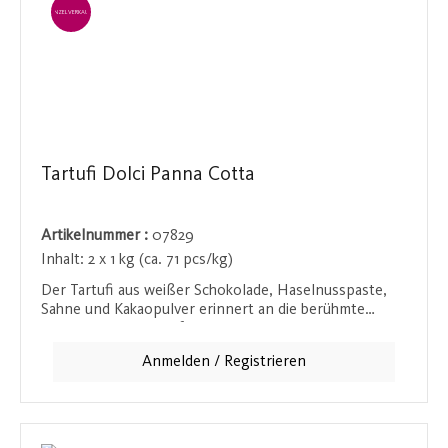
EINZELVERKAUF
Tartufi Dolci Panna Cotta
Artikelnummer :
07829
Inhalt:
2 x 1 kg (ca. 71 pcs/kg)
Der Tartufi aus weißer Schokolade, Haselnusspaste,
Sahne und Kakaopulver erinnert an die berühmte
Panna Cotta und verführt jeden mit seiner weichen
und cremigen Konsistenz. Diese luxuriöse Praline ist
Anmelden / Registrieren
ein besonderer Genuss für alle, die weiße Schokolade
und cremige Desserts lieben.