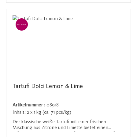
als besonderes Geschenk.
EINZELVERKAUF
Tartufi Dolci Lemon & Lime
Artikelnummer :
08918
Inhalt:
2 x 1 kg (ca. 71 pcs/kg)
Der klassische weiße Tartufi mit einer frischen
Mischung aus Zitrone und Limette bietet einen
erfrischenden und zugleich süßen Genuss. Diese feine