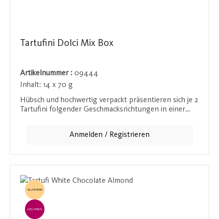
Tartufini Dolci Mix Box
Artikelnummer :
09444
Inhalt:
14 x 70 g
Hübsch und hochwertig verpackt präsentieren sich je 2
Tartufini folgender Geschmacksrichtungen in einer
edlen Geschenkbox: Caramello, Al Latte, Pistacchio,
Gianduja und Cioccolato al Latte. Diese
Anmelden / Registrieren
verführerischen Pralinen sind perfekt für besondere
Momente oder als exquisites Geschenk.
GLUTENFREI
EINZELVERKAUF