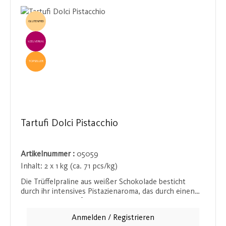
GLUTENFREI
EINZELVERKAUF
TOPSELLER
Tartufi Dolci Pistacchio
Artikelnummer :
05059
Inhalt:
2 x 1 kg (ca. 71 pcs/kg)
Die Trüffelpraline aus weißer Schokolade besticht
durch ihr intensives Pistazienaroma, das durch einen
Hauch Vanille perfekt abgerundet wird. Mit einem
Pistazienanteil von 32 % - sowohl als Stückchen als
Anmelden / Registrieren
auch als Creme - ist sie ein wahres Geschmackserlebnis