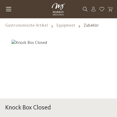
Zum Hauptinhalt springen
Du hast 0
Gastronomische Artikel
Equipment
Zubehör
Bildergalerie überspringen
Knock Box Closed