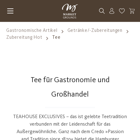
Zum Hauptinhalt springen
Du hast 0
Gastronomische Artikel
Getränke/-Zubereitungen
Zubereitung Hot
Tee
Tee für Gastronomie und
Großhandel
TEAHOUSE EXCLUSIVES – das ist gelebte Teetradition
verbunden mit der Leidenschaft für das
Außergewöhnliche. Ganz nach dem Credo »Passion
and Tradition since 1879« bietet die Hamburger