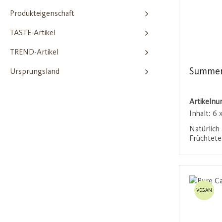
Produkteigenschaft
TASTE-Artikel
TREND-Artikel
Summer
Ursprungsland
Artikeln
Inhalt:
6 x
Natürlich
Früchtete
harmonis
Hibiskus,
Anmel
Himbeeren
erfrischt 
ob heiß o
VEGAN