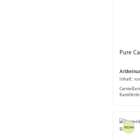
Pure Ca
Artikeln
Inhalt:
10
Genießen 
Kamillenbl
blumige N
Teemischu
Anmel
ideal für
ruhigen 
Kamillenb
VEGAN
sanften 
Geschmack