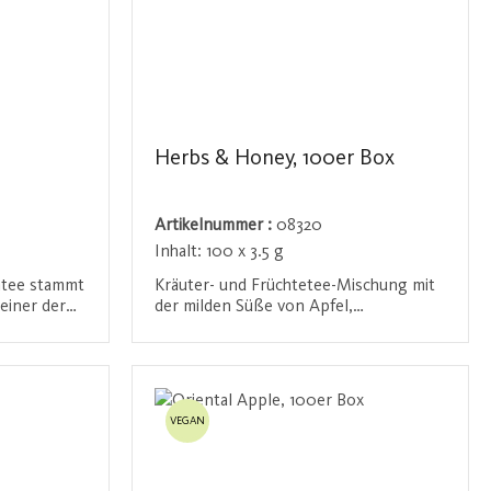
Herbs & Honey, 100er Box
Artikelnummer :
08320
Inhalt:
100 x 3.5 g
ntee stammt
Kräuter- und Früchtetee-Mischung mit
einer der
der milden Süße von Apfel,
regionen
Orangenschalen und einem Hauch
-würzigen
natürlichem Honigaroma. Diese
n
Anmelden / Registrieren
Bitterkeit
Mischung bietet einen beruhigenden
ner, die
und fruchtigen Geschmack, der sowohl
ntizität
den Gaumen erfreut als auch für
VEGAN
he Geschmack
entspannende Momente sorgt.
ereits nach
für ein