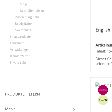
Sirup
Milchalternativen
Zubereitung Cold
Ready2Drink
English
Sweetening
Impulsprodukte
Equipment
Artikeln
Verpackungen
Inhalt:
10
Blender/Mixer
Dieser Ce
Private Label
seinen kr
spritzige
typisch s
Anmel
Tassenfar
Aroma mac
unverzich
EINZELVERKAUF
Teeliebha
PRODUKTE FILTERN
VEGAN
Marke