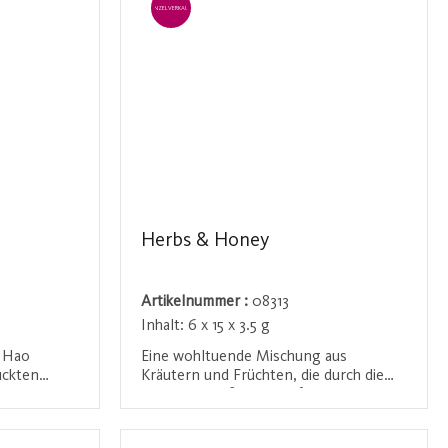
EINZELVERKAUF
migen
mhüllt.
Herbs & Honey
Artikelnummer :
08313
Inhalt:
6 x 15 x 3.5 g
 Hao
Eine wohltuende Mischung aus
ückten
Kräutern und Früchten, die durch die
zarte,
natürliche Süße von Apfel und
ante Aroma
Orangenschalen abgerundet wird. Das
n
Anmelden / Registrieren
 dem Tee
leichte Honigaroma verleiht dem Tee