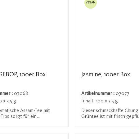
VEGAN
sanften und angenehm blu
Geschmack, der Ihre Sinne u
GFBOP, 100er Box
Jasmine, 100er Box
ummer :
07068
Artikelnummer :
07077
0 x 3.5 g
Inhalt:
100 x 3.5 g
omatische Assam-Tee mit
Dieser schmackhafte Chung
Tips sorgt für ein
Grüntee ist mit frisch gepfl
chlich würzig-malziges
Jasminblüten veredelt. Der 
serlebnis. Die reichhaltige
blumige Duft und das eleg
den / Registrieren
Anmelden / Registriere
d das kraftvolle Aroma
der Jasminblüten verleihen