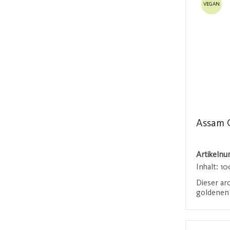
VEGAN
Assam 
Artikeln
Inhalt:
10
Dieser ar
goldenen 
unverglei
Geschmack
Anmel
Textur un