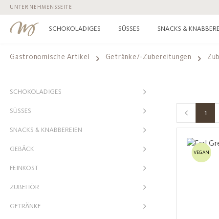
UNTERNEHMENSSEITE
 Hauptinhalt springen
Zur Suche springen
Zur Hauptnavigation springen
SCHOKOLADIGES
SÜSSES
SNACKS & KNABBERE
Gastronomische Artikel
Getränke/-Zubereitungen
Zub
SCHOKOLADIGES
SÜSSES
1
Seit
SNACKS & KNABBEREIEN
GEBÄCK
VEGAN
FEINKOST
ZUBEHÖR
GETRÄNKE