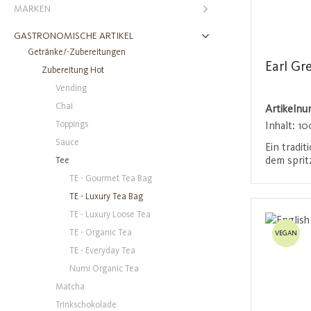
MARKEN
GASTRONOMISCHE ARTIKEL
Getränke/-Zubereitungen
Earl Gr
Zubereitung Hot
Vending
Chai
Artikeln
Toppings
Inhalt:
10
Sauce
Ein tradit
dem spri
Tee
und einer
TE - Gourmet Tea Bag
verfeiner
Anmel
TE - Luxury Tea Bag
schafft e
zugleich 
TE - Luxury Loose Tea
sowohl fü
TE - Organic Tea
VEGAN
den Nachm
TE - Everyday Tea
Numi Organic Tea
Matcha
Trinkschokolade