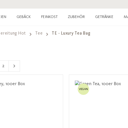
IEN
GEBÄCK
FEINKOST
ZUBEHÖR
GETRÄNKE
M
ereitung Hot
Tee
TE - Luxury Tea Bag
2
e
Seite
VEGAN