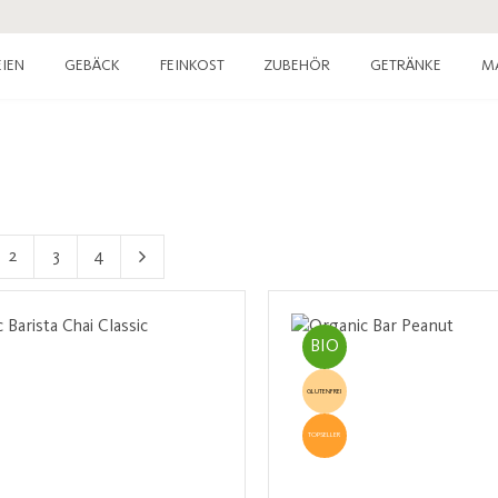
IEN
GEBÄCK
FEINKOST
ZUBEHÖR
GETRÄNKE
M
2
3
4
e
Seite
Seite
Seite
BIO
GLUTENFREI
TOPSELLER