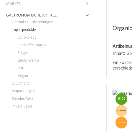
MARKEN
GASTRONOMISCHE ARTIKEL
Getränke/-Zubereitungen
Organic
Impulsprodukte
Schokolade
Herzhafte Snacks
Artikeln
Riegel
Inhalt:
6 x
Zuckerwaren
Ein köstl
verschied
Bio
Zubereitu
Vegan
mit einer
Anmel
Equipment
und fertig
Alternati
Verpackungen
Macchiato
BIO
Blender/Mixer
zertifizier
Private Label
Kontroll
GLUTENFREI
TOPSELLER