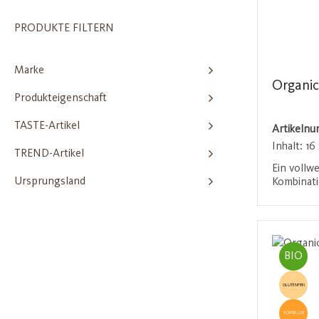
PRODUKTE FILTERN
Marke
Organic
Produkteigenschaft
TASTE-Artikel
Artikeln
Inhalt:
16
TREND-Artikel
Ein vollwe
Ursprungsland
Kombinat
getrockne
Cashews, 
Anmel
Mandeln u
Die leich
rundet die
BIO
einem Disp
unterwegs
GLUTENFREI
Bio-Kontr
TOPSELLER