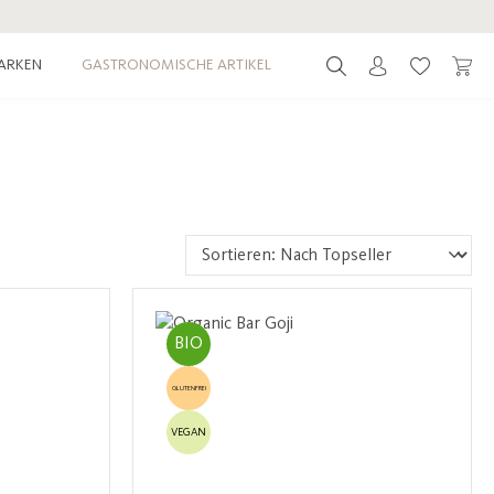
ARKEN
GASTRONOMISCHE ARTIKEL
Du hast 0 
BIO
GLUTENFREI
VEGAN