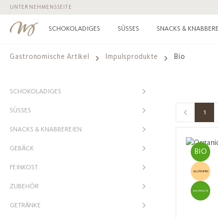
UNTERNEHMENSSEITE
 Hauptinhalt springen
Zur Suche springen
Zur Hauptnavigation springen
SCHOKOLADIGES
SÜSSES
SNACKS & KNABBERE
Gastronomische Artikel
Impulsprodukte
Bio
SCHOKOLADIGES
SÜSSES
1
Seit
SNACKS & KNABBEREIEN
GEBÄCK
BIO
FEINKOST
GLUTENFREI
ZUBEHÖR
NACHHALTIG
GETRÄNKE