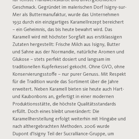
für feinste Handwerkskunst und unvergleichlichen
Geschmack. Gegründet im malerischen Dorf Isigny-sur-
Mer als Buttermanufaktur, wurde das Unternehmen
1932 durch ein einzigartiges Karamellrezept bereichert
– ein Geheimnis, das bis heute bewahrt wird. Das
Karamell wird mit höchster Sorgfalt aus erstklassigen
Zutaten hergestellt: Frische Milch aus Isigny, Butter
und Sahne aus der Normandie, natürliche Aromen und
Glukose – stets perfekt dosiert und langsam im
traditionellen Kupferkessel gekocht. Ohne GVO, ohne
Konservierungsstoffe – nur purer Genuss. Mit Respekt
für die Tradition wurde das Sortiment über die Jahre
erweitert. Neben Karamell bieten sie heute auch Hart-
und Kaubonbons an, gefertigt in einer modernen
Produktionsstätte, die höchste Qualitätsstandards
erfüllt. Doch eines bleibt unverändert: Die
Karamellherstellung erfolgt weiterhin mit Hingabe und
nach althergebrachten Methoden. 2006 wurde
Dupont d'Isigny Teil der Sucralliance-Gruppe, um