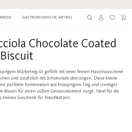
ARKEN
GASTRONOMISCHE ARTIKEL
Du hast 0 
ciola Chocolate Coated
 Biscuit
sprigem Mürbeteig ist gefüllt mit einer feinen Haselnusscreme
chen und zusätzlich mit Schokolade überzogen. Diese kleine
 eine perfekte Kombination aus knusprigem Teig und cremiger
dem Bissen für einen süßen Genussmoment sorgt. Ideal für die
s kleines Geschenk für Naschkatzen.