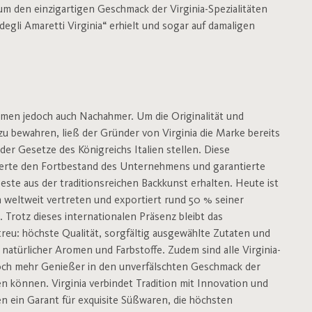
m den einzigartigen Geschmack der Virginia-Spezialitäten
egli Amaretti Virginia“ erhielt und sogar auf damaligen
men jedoch auch Nachahmer. Um die Originalität und
zu bewahren, ließ der Gründer von Virginia die Marke bereits
 der Gesetze des Königreichs Italien stellen. Diese
cherte den Fortbestand des Unternehmens und garantierte
este aus der traditionsreichen Backkunst erhalten. Heute ist
n weltweit vertreten und exportiert rund 50 % seiner
. Trotz dieses internationalen Präsenz bleibt das
eu: höchste Qualität, sorgfältig ausgewählte Zutaten und
natürlicher Aromen und Farbstoffe. Zudem sind alle Virginia-
noch mehr Genießer in den unverfälschten Geschmack der
n können. Virginia verbindet Tradition mit Innovation und
en ein Garant für exquisite Süßwaren, die höchsten