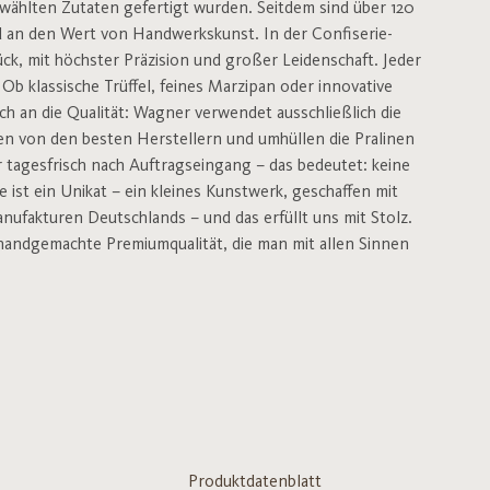
gewählten Zutaten gefertigt wurden. Seitdem sind über 120
nd an den Wert von Handwerkskunst. In der Confiserie-
ck, mit höchster Präzision und großer Leidenschaft. Jeder
Ob klassische Trüffel, feines Marzipan oder innovative
uch an die Qualität: Wagner verwendet ausschließlich die
men von den besten Herstellern und umhüllen die Pralinen
r tagesfrisch nach Auftragseingang – das bedeutet: keine
st ein Unikat – ein kleines Kunstwerk, geschaffen mit
ufakturen Deutschlands – und das erfüllt uns mit Stolz.
handgemachte Premiumqualität, die man mit allen Sinnen
Produktdatenblatt