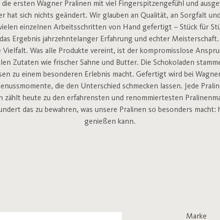
ls die ersten Wagner Pralinen mit viel Fingerspitzengefühl und aus
 hat sich nichts geändert. Wir glauben an Qualität, an Sorgfalt u
ielen einzelnen Arbeitsschritten von Hand gefertigt – Stück für Stü
 das Ergebnis jahrzehntelanger Erfahrung und echter Meisterschaft. 
e Vielfalt. Was alle Produkte vereint, ist der kompromisslose Anspr
nalen Zutaten wie frischer Sahne und Butter. Die Schokoladen stam
ssen zu einem besonderen Erlebnis macht. Gefertigt wird bei Wagne
nussmomente, die den Unterschied schmecken lassen. Jede Praline i
 zählt heute zu den erfahrensten und renommiertesten Pralinenman
hundert das zu bewahren, was unsere Pralinen so besonders macht: 
genießen kann.
Marke