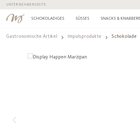
UNTERNEHMENSSEITE
 Hauptinhalt springen
Zur Suche springen
Zur Hauptnavigation springen
SCHOKOLADIGES
SÜSSES
SNACKS & KNABBERE
Gastronomische Artikel
Impulsprodukte
Schokolade
Bildergalerie überspringen