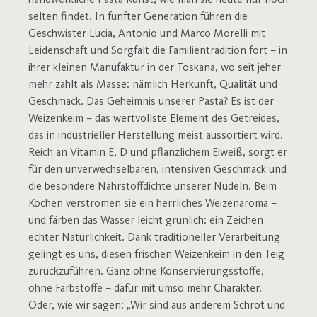
handwerkliche Pasta Kunst, wie man sie heute nur noch
selten findet. In fünfter Generation führen die
Geschwister Lucia, Antonio und Marco Morelli mit
Leidenschaft und Sorgfalt die Familientradition fort – in
ihrer kleinen Manufaktur in der Toskana, wo seit jeher
mehr zählt als Masse: nämlich Herkunft, Qualität und
Geschmack. Das Geheimnis unserer Pasta? Es ist der
Weizenkeim – das wertvollste Element des Getreides,
das in industrieller Herstellung meist aussortiert wird.
Reich an Vitamin E, D und pflanzlichem Eiweiß, sorgt er
für den unverwechselbaren, intensiven Geschmack und
die besondere Nährstoffdichte unserer Nudeln. Beim
Kochen verströmen sie ein herrliches Weizenaroma –
und färben das Wasser leicht grünlich: ein Zeichen
echter Natürlichkeit. Dank traditioneller Verarbeitung
gelingt es uns, diesen frischen Weizenkeim in den Teig
zurückzuführen. Ganz ohne Konservierungsstoffe,
ohne Farbstoffe – dafür mit umso mehr Charakter.
Oder, wie wir sagen: „Wir sind aus anderem Schrot und