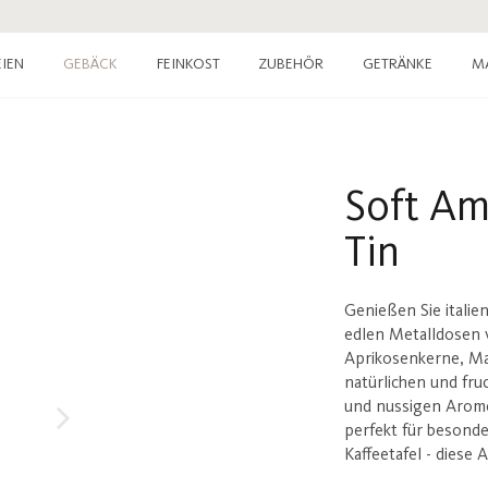
IEN
GEBÄCK
FEINKOST
ZUBEHÖR
GETRÄNKE
M
Soft Am
Tin
Genießen Sie italien
edlen Metalldosen v
Aprikosenkerne, Man
natürlichen und fru
und nussigen Arome
perfekt für besonde
Kaffeetafel - diese 