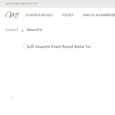
UNTERNEHMENSSEITE
 Hauptinhalt springen
Zur Suche springen
Zur Hauptnavigation springen
SCHOKOLADIGES
SÜSSES
SNACKS & KNABBERE
Gebäck
Amaretti
Bildergalerie überspringen