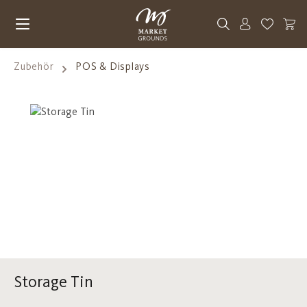
Zum Hauptinhalt springen
Du hast 0
Zubehör
POS & Displays
Bildergalerie überspringen
Storage Tin